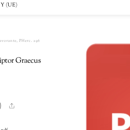
Y (UE)
avorante, PHerc. 296
riptor Graecus
Share