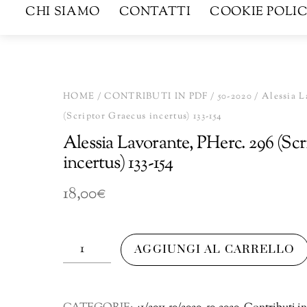
CHI SIAMO
CONTATTI
COOKIE POLIC
HOME
/
CONTRIBUTI IN PDF
/
50-2020
/ Alessia L
(Scriptor Graecus incertus) 133-154
Alessia Lavorante, PHerc. 296 (Sc
incertus) 133-154
18,00
€
Alessia
AGGIUNGI AL CARRELLO
Lavorante,
PHerc.
296