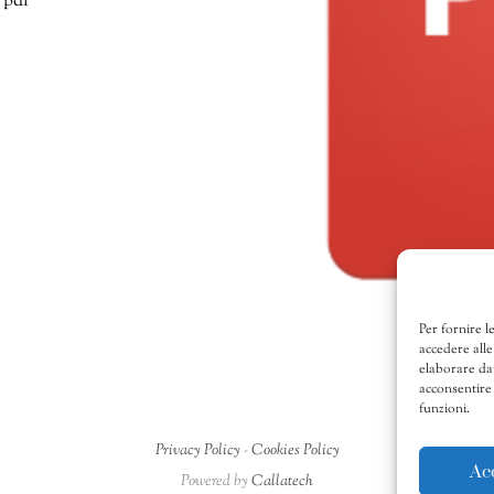
 pdf
Per fornire l
accedere alle
elaborare da
acconsentire 
funzioni.
Privacy Policy
-
Cookies Policy
Ac
Powered by
Callatech