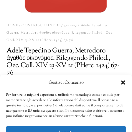
HOME
/
CONTRIBUTI IN PDF
/
37-2007
/ Adele Tepedino
Guerra, Metrodoro ἀγαθὸϲ οἰκονόμοϲ. Rileggendo Philod., Oec.
Coll. XIV 23-XV 21 (PHerc. 1424) 67-76
Adele Tepedino Guerra, Metrodoro
ἀγαθὸϲ οἰκονόμοϲ. Rileggendo Philod.,
Oec. Coll. XIV 23-XV 21 (PHerc. 1424) 67-
76
Gestisci Consenso
10,00
€
Per fornire le migliori esperienze, utilizziamo tecnologie come i cookie per
memorizzare e/o accedere alle informazioni del dispositivo. Il consenso a
Adele
Share
AGGIUNGI AL CARRELLO
queste tecnologie ci permetterà di elaborare dati come il comportamento di
Tepedino
navigazione o ID unici su questo sito. Non acconsentire o ritirare il consenso
può influire negativamente su alcune caratteristiche e funzioni.
Guerra,
Metrodoro
CATEGORIE:
32/2002-40/2010
,
37-2007
,
Contributi in pdf
ἀγαθὸϲ